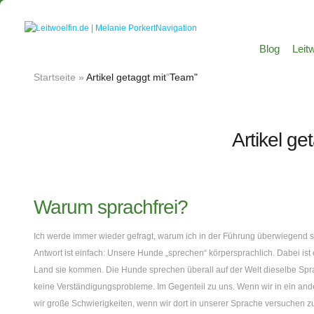
Navigation
Blog
Leitw
Startseite
»
Artikel getaggt mit
"
Team"
Artikel ge
Warum sprachfrei?
Ich werde immer wieder gefragt, warum ich in der Führung überwiegend sp
Antwort ist einfach: Unsere Hunde „sprechen“ körpersprachlich. Dabei is
Land sie kommen. Die Hunde sprechen überall auf der Welt dieselbe Spra
keine Verständigungsprobleme. Im Gegenteil zu uns. Wenn wir in ein and
wir große Schwierigkeiten, wenn wir dort in unserer Sprache versuchen 