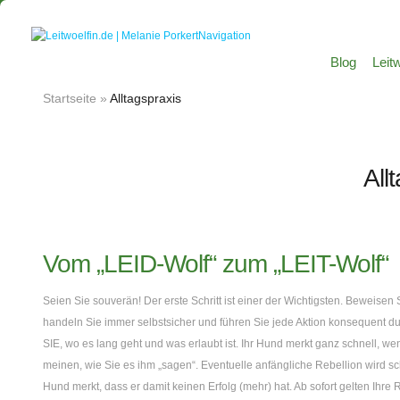
Navigation
Blog
Leitw
Startseite
»
Alltagspraxis
All
Vom „LEID-Wolf“ zum „LEIT-Wolf“
Seien Sie souverän! Der erste Schritt ist einer der Wichtigsten. Beweisen 
handeln Sie immer selbstsicher und führen Sie jede Aktion konsequent du
SIE, wo es lang geht und was erlaubt ist. Ihr Hund merkt ganz schnell, wen
meinen, wie Sie es ihm „sagen“. Eventuelle anfängliche Rebellion wird s
Hund merkt, dass er damit keinen Erfolg (mehr) hat. Ab sofort gelten Ihr